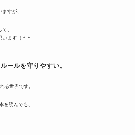
いますが、
して、
思います（＾＾
引ルールを守りやすい。
われる世界です。
本を読んでも、