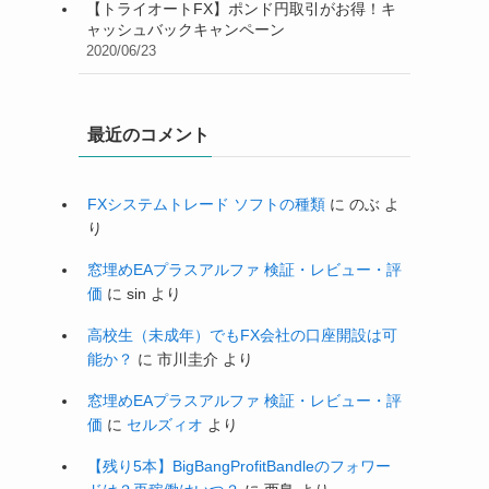
【トライオートFX】ポンド円取引がお得！キ
ャッシュバックキャンペーン
2020/06/23
最近のコメント
FXシステムトレード ソフトの種類
に
のぶ
よ
り
窓埋めEAプラスアルファ 検証・レビュー・評
価
に
sin
より
高校生（未成年）でもFX会社の口座開設は可
能か？
に
市川圭介
より
窓埋めEAプラスアルファ 検証・レビュー・評
価
に
セルズィオ
より
【残り5本】BigBangProfitBandleのフォワー