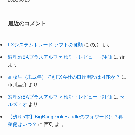
2020/06/23
最近のコメント
FXシステムトレード ソフトの種類
に
のぶ
より
窓埋めEAプラスアルファ 検証・レビュー・評価
に
sin
より
高校生（未成年）でもFX会社の口座開設は可能か？
に
市川圭介
より
窓埋めEAプラスアルファ 検証・レビュー・評価
に
セ
ルズィオ
より
【残り5本】BigBangProfitBandleのフォワードは？再
稼働はいつ？
に
西島
より