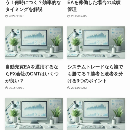
う！何時につく？効率的な
EAを稼働した場合の成績
タイミングを解説
管理
2024/11/28
2015/07/05
自動売買EAを運用するな
システムトレードなら誰で
らFX会社のGMTはいくつ
も勝てる？勝者と敗者を分
が良い？
ける3つのポイント
2015/06/19
2014/08/03