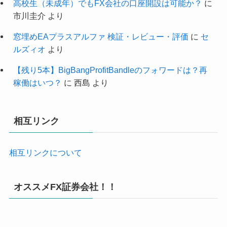
高校生（未成年）でもFX会社の口座開設は可能か？
に
市川圭介
より
窓埋めEAプラスアルファ 検証・レビュー・評価
に
セ
ルズィオ
より
【残り5本】BigBangProfitBandleのフォワードは？再
稼働はいつ？
に
西島
より
相互リンク
相互リンクについて
オススメFX証券会社！！