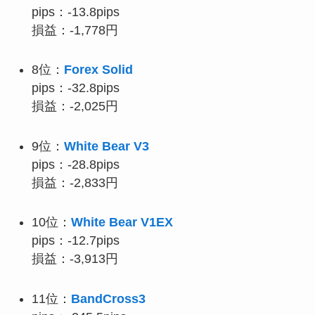
pips：-13.8pips
損益：-1,778円
8位：
Forex Solid
pips：-32.8pips
損益：-2,025円
9位：
White Bear V3
pips：-28.8pips
損益：-2,833円
10位：
White Bear V1EX
pips：-12.7pips
損益：-3,913円
11位：
BandCross3