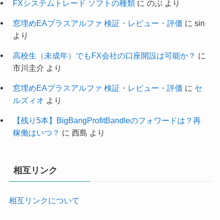
FXシステムトレード ソフトの種類
に
のぶ
より
窓埋めEAプラスアルファ 検証・レビュー・評価
に
sin
より
高校生（未成年）でもFX会社の口座開設は可能か？
に
市川圭介
より
窓埋めEAプラスアルファ 検証・レビュー・評価
に
セ
ルズィオ
より
【残り5本】BigBangProfitBandleのフォワードは？再
稼働はいつ？
に
西島
より
相互リンク
相互リンクについて