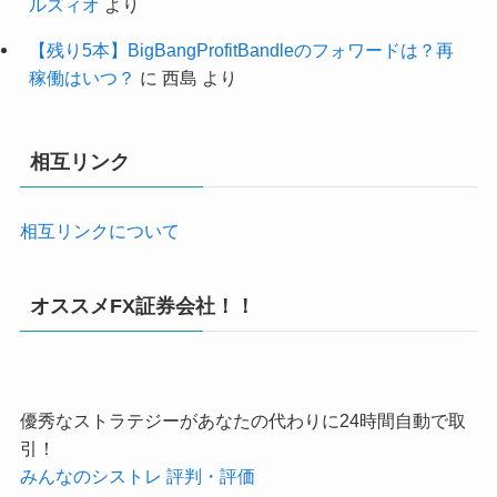
ルズィオ
より
【残り5本】BigBangProfitBandleのフォワードは？再
稼働はいつ？
に
西島
より
相互リンク
相互リンクについて
オススメFX証券会社！！
優秀なストラテジーがあなたの代わりに24時間自動で取
引！
みんなのシストレ 評判・評価