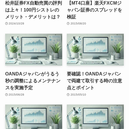
松井証券FX自動売買の評判
【MT4口座】楽天FXCMジ
は上々！100円シストレの
ャパン証券のスプレッドを
メリット・デメリットは？
検証
2024/10/28
2015/08/20
OANDAジャパンがうるう
要確認！OANDAジャパン
秒の調整によるメンテナン
で両建て取引する時の注意
スを実施予定
点とポイント
2015/06/28
2015/05/10