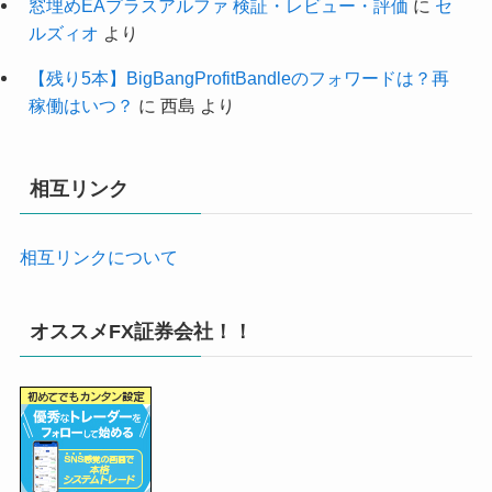
窓埋めEAプラスアルファ 検証・レビュー・評価
に
セ
ルズィオ
より
【残り5本】BigBangProfitBandleのフォワードは？再
稼働はいつ？
に
西島
より
相互リンク
相互リンクについて
オススメFX証券会社！！