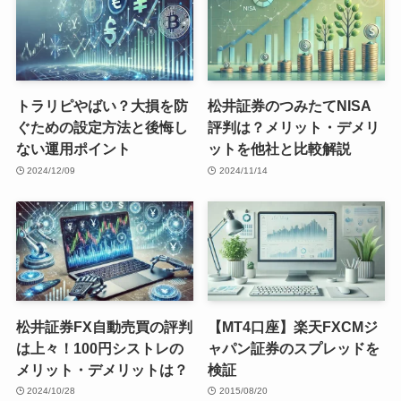
トラリピやばい？大損を防
松井証券のつみたてNISA
ぐための設定方法と後悔し
評判は？メリット・デメリ
ない運用ポイント
ットを他社と比較解説
2024/12/09
2024/11/14
松井証券FX自動売買の評判
【MT4口座】楽天FXCMジ
は上々！100円シストレの
ャパン証券のスプレッドを
メリット・デメリットは？
検証
2024/10/28
2015/08/20