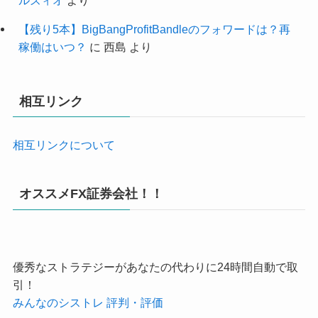
ルズィオ
より
【残り5本】BigBangProfitBandleのフォワードは？再
稼働はいつ？
に
西島
より
相互リンク
相互リンクについて
オススメFX証券会社！！