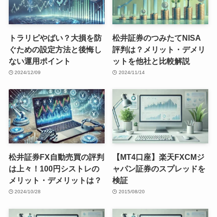
トラリピやばい？大損を防
松井証券のつみたてNISA
ぐための設定方法と後悔し
評判は？メリット・デメリ
ない運用ポイント
ットを他社と比較解説
2024/12/09
2024/11/14
松井証券FX自動売買の評判
【MT4口座】楽天FXCMジ
は上々！100円シストレの
ャパン証券のスプレッドを
メリット・デメリットは？
検証
2024/10/28
2015/08/20