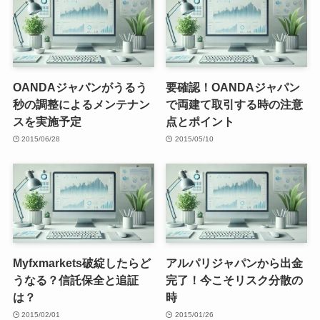
OANDAジャパンがうるう
要確認！OANDAジャパン
秒の調整によるメンテナン
で両建て取引する時の注意
スを実施予定
点とポイント
2015/06/28
2015/05/10
Myfxmarkets破綻したらど
アルパリジャパンから出金
うなる？信託保全と追証
完了！今こそリスク分散の
は？
時
2015/02/01
2015/01/26