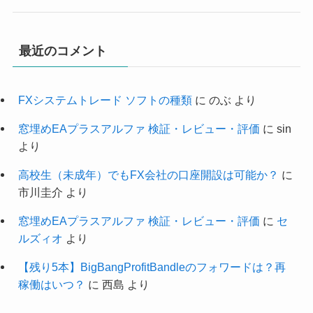
最近のコメント
FXシステムトレード ソフトの種類
に
のぶ
より
窓埋めEAプラスアルファ 検証・レビュー・評価
に
sin
より
高校生（未成年）でもFX会社の口座開設は可能か？
に
市川圭介
より
窓埋めEAプラスアルファ 検証・レビュー・評価
に
セ
ルズィオ
より
【残り5本】BigBangProfitBandleのフォワードは？再
稼働はいつ？
に
西島
より