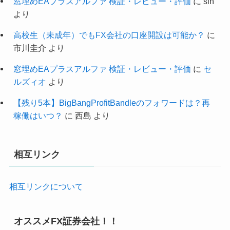
窓埋めEAプラスアルファ 検証・レビュー・評価
に
sin
より
高校生（未成年）でもFX会社の口座開設は可能か？
に
市川圭介
より
窓埋めEAプラスアルファ 検証・レビュー・評価
に
セ
ルズィオ
より
【残り5本】BigBangProfitBandleのフォワードは？再
稼働はいつ？
に
西島
より
相互リンク
相互リンクについて
オススメFX証券会社！！