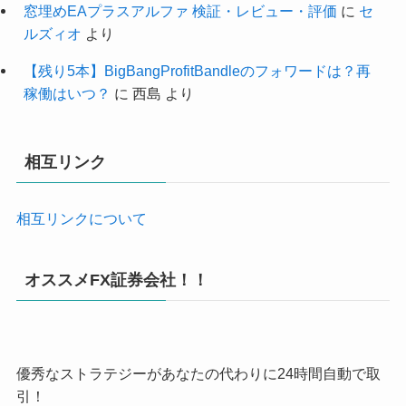
窓埋めEAプラスアルファ 検証・レビュー・評価
に
セ
ルズィオ
より
【残り5本】BigBangProfitBandleのフォワードは？再
稼働はいつ？
に
西島
より
相互リンク
相互リンクについて
オススメFX証券会社！！