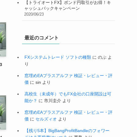
【トライオートFX】ポンド円取引がお得！キ
ャッシュバックキャンペーン
2020/06/23
最近のコメント
FXシステムトレード ソフトの種類
に
のぶ
よ
り
3
窓埋めEAプラスアルファ 検証・レビュー・評
価
に
sin
より
高校生（未成年）でもFX会社の口座開設は可
能か？
に
市川圭介
より
窓埋めEAプラスアルファ 検証・レビュー・評
価
に
セルズィオ
より
【残り5本】BigBangProfitBandleのフォワー