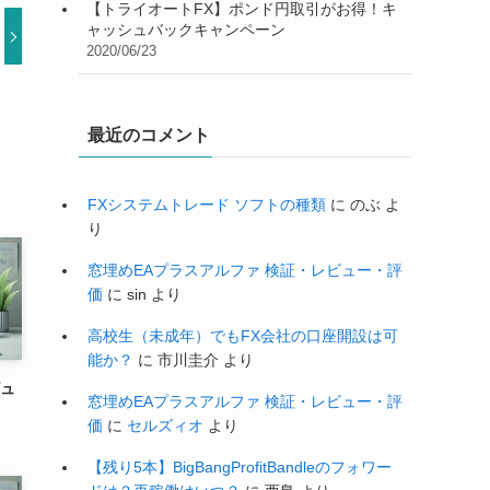
【トライオートFX】ポンド円取引がお得！キ
ャッシュバックキャンペーン
2020/06/23
最近のコメント
FXシステムトレード ソフトの種類
に
のぶ
よ
り
窓埋めEAプラスアルファ 検証・レビュー・評
価
に
sin
より
高校生（未成年）でもFX会社の口座開設は可
能か？
に
市川圭介
より
ビュ
窓埋めEAプラスアルファ 検証・レビュー・評
価
に
セルズィオ
より
【残り5本】BigBangProfitBandleのフォワー