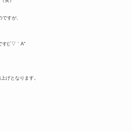
ね（笑）
のですが、
、
;´▽｀A“
値上げとなります。