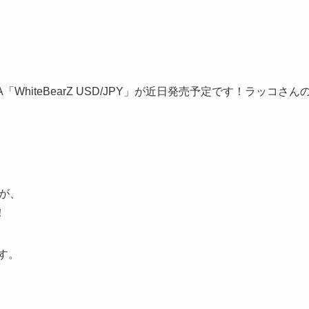
EA「WhiteBearZ USD/JPY」が近日発売予定です！ラッコさん
が、
！
す。