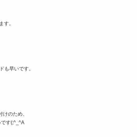
ります。
ードも早いです。
位置付けのため、
(;^_^A