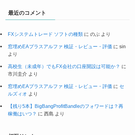
最近のコメント
FXシステムトレード ソフトの種類
に
のぶ
より
窓埋めEAプラスアルファ 検証・レビュー・評価
に
sin
より
高校生（未成年）でもFX会社の口座開設は可能か？
に
市川圭介
より
窓埋めEAプラスアルファ 検証・レビュー・評価
に
セ
ルズィオ
より
【残り5本】BigBangProfitBandleのフォワードは？再
稼働はいつ？
に
西島
より