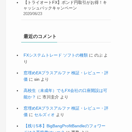
【トライオートFX】ポンド円取引がお得！キ
ャッシュバックキャンペーン
2020/06/23
最近のコメント
FXシステムトレード ソフトの種類
に
のぶ
よ
り
窓埋めEAプラスアルファ 検証・レビュー・評
価
に
sin
より
高校生（未成年）でもFX会社の口座開設は可
能か？
に
市川圭介
より
窓埋めEAプラスアルファ 検証・レビュー・評
価
に
セルズィオ
より
【残り5本】BigBangProfitBandleのフォワー