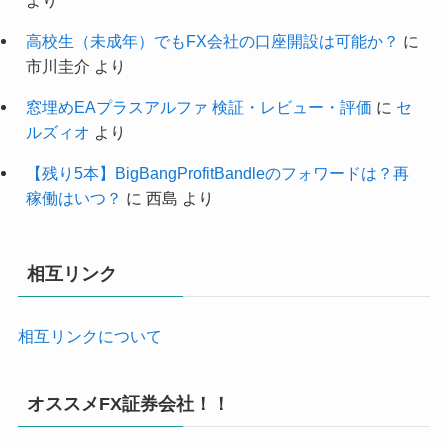
高校生（未成年）でもFX会社の口座開設は可能か？
に
市川圭介
より
窓埋めEAプラスアルファ 検証・レビュー・評価
に
セ
ルズィオ
より
【残り5本】BigBangProfitBandleのフォワードは？再
稼働はいつ？
に
西島
より
相互リンク
相互リンクについて
オススメFX証券会社！！