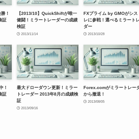
快勝！
【2013/10】QuickShiftが唯一
FXプライム by GMOがシス
検証
健闘！ミラートレーダーの成績
レに参戦！選べるミラート
検証
ダー
2013/11/14
2013/10/28
敗中！
最大ドローダウン更新！ミラー
Forex.comがミラートレー
検証
トレーダー 2013年8月の成績検
から撤退！
証
2013/08/05
2013/09/16