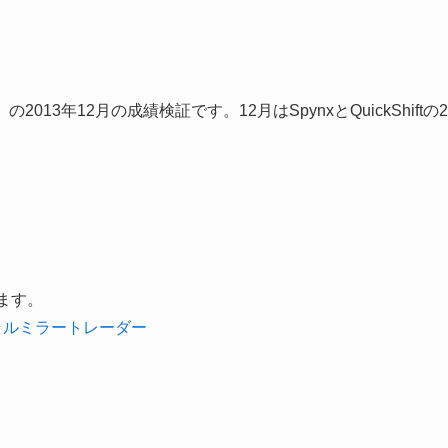
13年12月の成績検証です。12月はSpynxとQuickShiftの2
ています。
ラルミラートレーダー