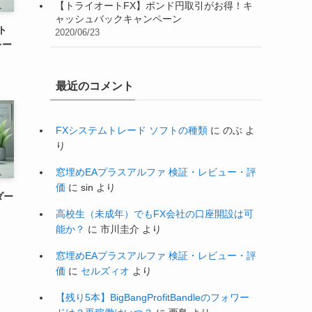
【トライオートFX】ポンド円取引がお得！キ
ャッシュバックキャンペーン
ト
2020/06/23
レー
最近のコメント
FXシステムトレード ソフトの種類
に
のぶ
よ
り
窓埋めEAプラスアルファ 検証・レビュー・評
価
に
sin
より
ダー
高校生（未成年）でもFX会社の口座開設は可
能か？
に
市川圭介
より
窓埋めEAプラスアルファ 検証・レビュー・評
価
に
セルズィオ
より
【残り5本】BigBangProfitBandleのフォワー