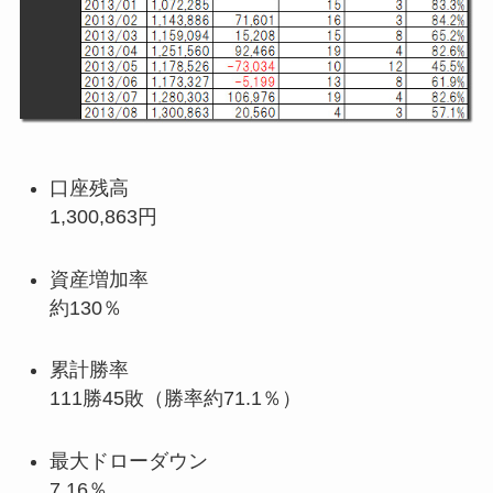
口座残高
1,300,863円
資産増加率
約130％
累計勝率
111勝45敗（勝率約71.1％）
最大ドローダウン
7.16％