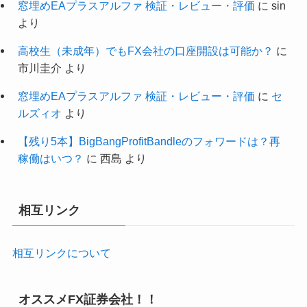
窓埋めEAプラスアルファ 検証・レビュー・評価
に
sin
より
高校生（未成年）でもFX会社の口座開設は可能か？
に
市川圭介
より
窓埋めEAプラスアルファ 検証・レビュー・評価
に
セ
ルズィオ
より
【残り5本】BigBangProfitBandleのフォワードは？再
稼働はいつ？
に
西島
より
相互リンク
相互リンクについて
オススメFX証券会社！！