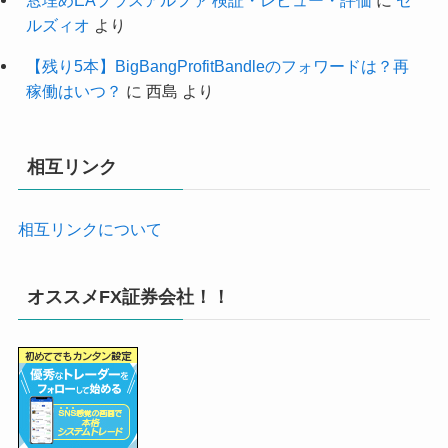
窓埋めEAプラスアルファ 検証・レビュー・評価
に
セ
ルズィオ
より
【残り5本】BigBangProfitBandleのフォワードは？再
稼働はいつ？
に
西島
より
相互リンク
相互リンクについて
オススメFX証券会社！！