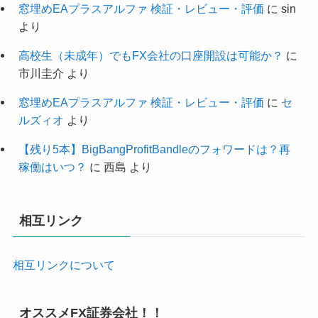
窓埋めEAプラスアルファ 検証・レビュー・評価
に
sin
より
高校生（未成年）でもFX会社の口座開設は可能か？
に
市川圭介
より
窓埋めEAプラスアルファ 検証・レビュー・評価
に
セ
ルズィオ
より
【残り5本】BigBangProfitBandleのフォワードは？再
稼働はいつ？
に
西島
より
相互リンク
相互リンクについて
オススメFX証券会社！！