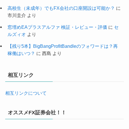
高校生（未成年）でもFX会社の口座開設は可能か？
に
市川圭介
より
窓埋めEAプラスアルファ 検証・レビュー・評価
に
セ
ルズィオ
より
【残り5本】BigBangProfitBandleのフォワードは？再
稼働はいつ？
に
西島
より
相互リンク
相互リンクについて
オススメFX証券会社！！